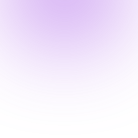
Béatrice D.
Qualification & Validation Quality Assurance
"J'ai pu utiliser certains éléments de la
formation dès la première semaine d'utilisation
de la plateforme LifeCycle. La méthode de
présentation, notamment de la réglementation,
est très efficace et j'ai pu immédiatement
remonter certaines non-conformités auprès de
mon équipe."."