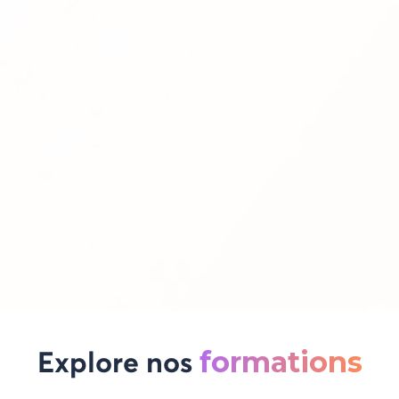
"Je teste la plateforme Lifecycle pour ma boîte
et je vous avoue que le retour est plus que
positif ! J'ai commencé le cours Qualification &
Validation dans l'industrie Pharmaceutique et
c'est toujours un plaisir d’écouter Mélissa
expliquer les choses. Déjà très contente de ce
que vous proposez sur la plateforme. Enfin des
formations dynamiques 🤩 je croise les doigts
pour que ma boîte décide de continuer avec
vous 🤞🤞"
formations
Explore nos