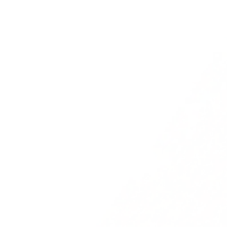
Sandy H.
Consultant Life sciences
"J'ai été impressionné par la structure fort
intuitive, j'ai tout de suite réussi à m'y retrouver
sur la plateforme. Les contenus sont clairs et
très structurés. En plus des visuels qui ont du
peps, j'apprécie les échanges sur les différents