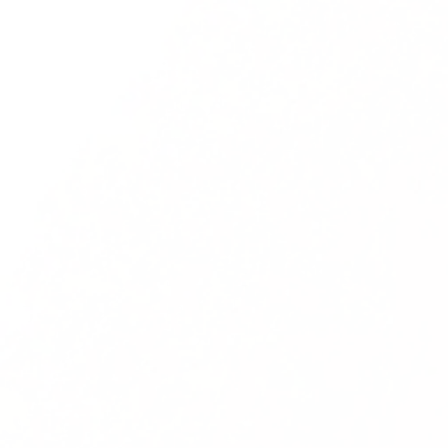
forums."
Christian M.
Consultant medical device
"Si j'ai obtenu ma mission actuelle, c'est en
grande partie grâce à LifeCycle ! J'ai pu me