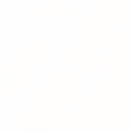
production. Cela ne me parait plus impossible
😃 ! Je trouve la formation qualification et
validation vraiment très claire et complète.
J'aime beaucoup l'effort pour les résumés et les
supports de cours en pdf sont un vrai plus."
Aurélie M.
Consultante Life sciences