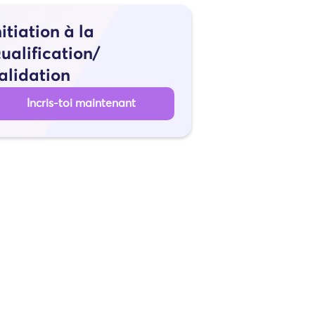
nitiation à la
ualification/
alidation
Incris-toi maintenant