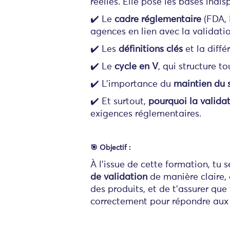
réelles. Elle pose les bases ind
✔️ Le
cadre réglementaire
(FDA, 
agences en lien avec la validatio
✔️ Les
définitions clés
et la diffé
✔️ Le
cycle en V
, qui structure t
✔️ L'importance du
maintien du s
✔️ Et surtout,
pourquoi la valida
exigences réglementaires.
🎯 Objectif :
À l’issue de cette formation, tu
de validation
de manière claire, 
des produits, et de t'assurer que
correctement pour répondre aux 