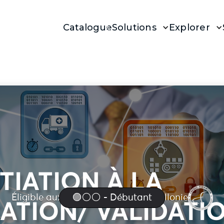
Catalogue
Solutions
Explorer
ITIATION À LA
Éligible aux chèques formation Wallonie
🟣⚪⚪ - Débutant
ATION/ VALIDATI