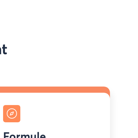
nt
Formule