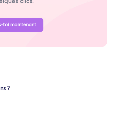
lques clics.
is-toi maintenant
n
ns ?