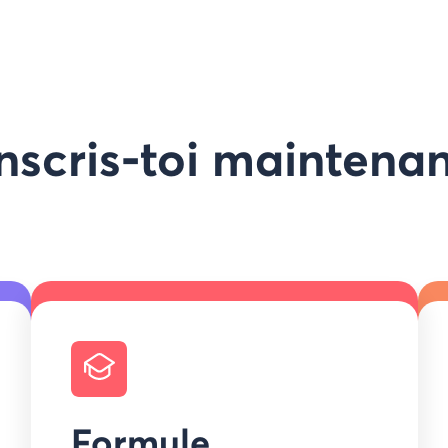
nscris-toi maintena
Formule